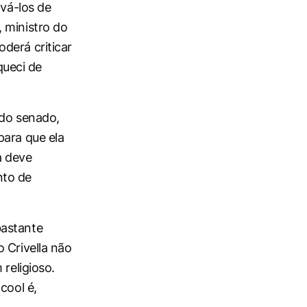
lvá-los de
 ministro do
derá criticar
ueci de
 do senado,
para que ela
 deve
nto de
bastante
 Crivella não
religioso.
cool é,