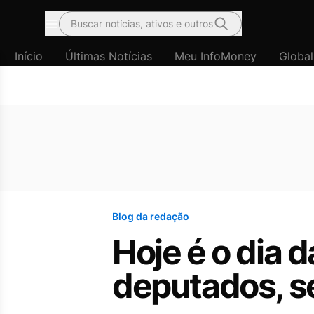
Buscar notícias, ativos e outros
Menu
Início
Últimas Notícias
Meu InfoMoney
Global
Blog da redação
Hoje é o dia 
deputados, s