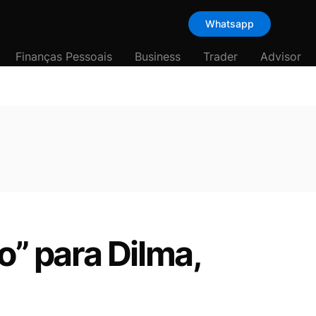
Whatsapp
Finanças Pessoais
Business
Trader
Advisor
o” para Dilma,