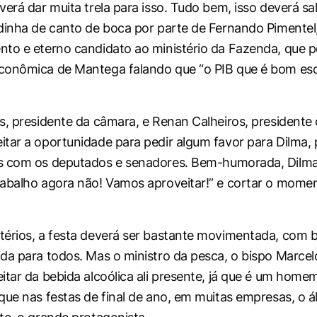
verá dar muita trela para isso. Tudo bem, isso deverá sa
dinha de canto de boca por parte de Fernando Pimentel,
to e eterno candidato ao ministério da Fazenda, que po
conômica de Mantega falando que “o PIB que é bom esq
s, presidente da câmara, e Renan Calheiros, presidente
tar a oportunidade para pedir algum favor para Dilma, 
s com os deputados e senadores.
Bem-humorada, Dilma
abalho agora não! Vamos aproveitar!” e cortar o mome
érios, a festa deverá ser bastante movimentada, com 
da para todos. Mas o ministro da pesca, o bispo Marcelo
tar da bebida alcoólica ali presente, já que é um homem 
que nas festas de final de ano, em muitas empresas, o ál