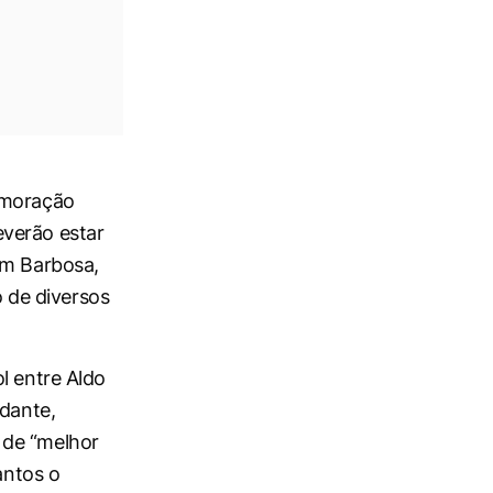
emoração
everão estar
im Barbosa,
 de diversos
l entre Aldo
adante,
 de “melhor
antos o