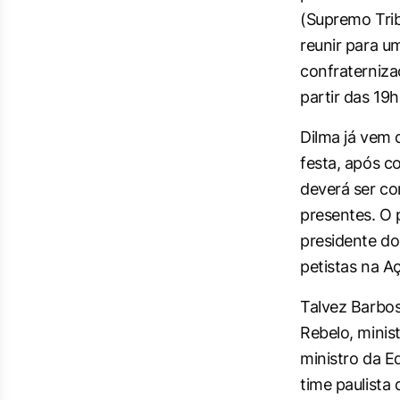
(Supremo Trib
reunir para u
confraterniza
partir das 19h
Dilma já vem 
festa, após c
deverá ser co
presentes. O 
presidente d
petistas na A
Talvez Barbos
Rebelo, minis
ministro da E
time paulista 