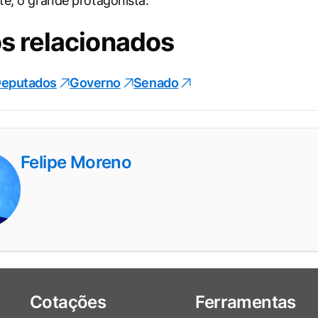
te, o grande protagonista.
s relacionados
Deputados
Governo
Senado
Felipe Moreno
Cotações
Ferramentas