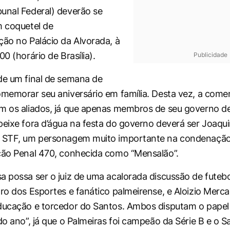
unal Federal) deverão se
m coquetel de
ção no Palácio da Alvorada, à
00 (horário de Brasília).
Publicidade
de um final de semana de
omemorar seu aniversário em família. Desta vez, a com
m os aliados, já que apenas membros de seu governo d
peixe fora d’água na festa do governo deverá ser Joaqu
o STF, um personagem muito importante na condenação
ção Penal 470, conhecida como “Mensalão”.
a possa ser o juiz de uma acalorada discussão de futebo
tro dos Esportes e fanático palmeirense, e Aloizio Merc
ducação e torcedor do Santos. Ambos disputam o papel
do ano”, já que o Palmeiras foi campeão da Série B e o S