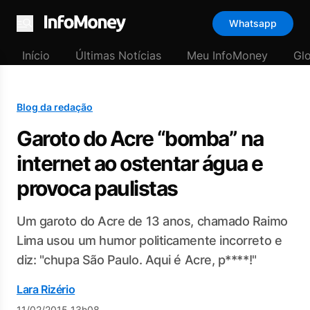
Whatsapp
Menu
Início
Últimas Notícias
Meu InfoMoney
Gl
Blog da redação
Garoto do Acre “bomba” na
internet ao ostentar água e
provoca paulistas
Um garoto do Acre de 13 anos, chamado Raimo
Lima usou um humor politicamente incorreto e
diz: "chupa São Paulo. Aqui é Acre, p****!"
Lara Rizério
11/02/2015 13h08