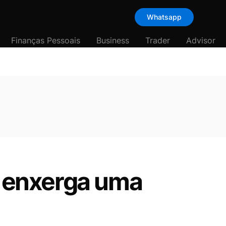
Whatsapp
Finanças Pessoais
Business
Trader
Advisor
a enxerga uma