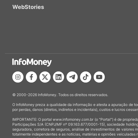
WebStories
© 2000-2026 InfoMoney. Todos os direitos reservados.
O InfoMoney preza a qualidade da informação e atesta a apuração de tod
por perdas, danos (diretos, indiretos e incidentais), custos e lucros cessan
IMPORTANTE: O portal www.infomoney.com.br (o "Portal") é de proprieda
Participações S/A (CNPJ/MF nº 09.163.677/0001-15), sociedade holding
seguradora, corretora de seguros, análise de investimentos de valores 
totalmente independentes e as notícias, matérias e opiniões veiculadas 