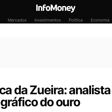
Mercados
Investimentos
Política
Economia
ca da Zueira: analist
 gráfico do ouro