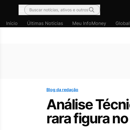
Buscar notícias, ativos e outros
Menu
Início
Últimas Notícias
Meu InfoMoney
Global
Blog da redação
Análise Técni
rara figura no