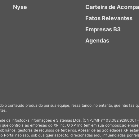
Nyse
Carteira de Acomp
Fatos Relevantes
Empresas B3
Agendas
o o conteúdo produzido por sua equipe, ressaltando, no entanto, que não faz 
tes.
de da Infostocks Informações e Sistemas Ltda. (CNPJ/MF nº 03.082.929/0001-03)
 que controla as empresas do XP Inc. O XP Inc tem em sua composição empresas
mobiliários, gestoras de recursos de terceiros. Apesar de as Sociedades XP est
no Portal não são, sob qualquer aspecto, direcionadas e/ou influenciadas por rel