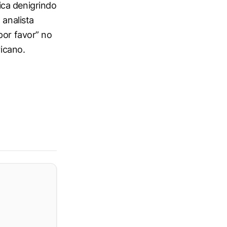
ica denigrindo
 analista
por favor” no
ricano.