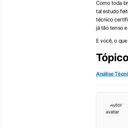
Como toda bri
tal estudo fe
técnico certi
já tão tenso e
E você, o que
Tópico
Análise Técn