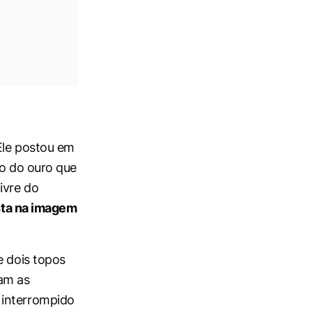
Ele postou em
o do ouro que
ivre do
ista na imagem
e dois topos
iam as
 interrompido