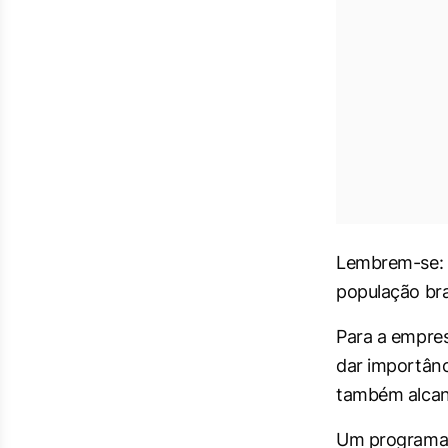
Lembrem-se: n
população bra
Para a empres
dar importânc
também alcan
Um programa d