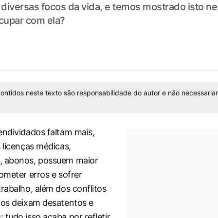
iversas focos da vida, e temos mostrado isto nes
upar com ela?
ontidos neste texto são responsabilidade do autor e não necessaria
endividados faltam mais,
s licenças médicas,
, abonos, possuem maior
cometer erros e sofrer
trabalho, além dos conflitos
 os deixam desatentos e
 tudo isso acaba por refletir