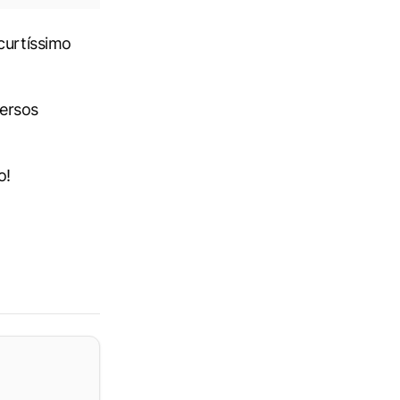
curtíssimo
ersos
o!