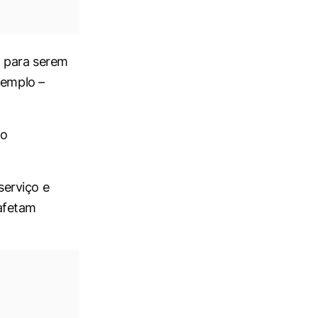
m para serem
xemplo –
do
serviço e
afetam