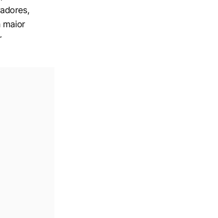
radores,
m maior
r