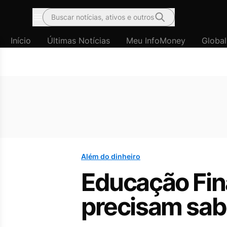
Buscar notícias, ativos e outros
Menu
Início
Últimas Notícias
Meu InfoMoney
Global
Além do dinheiro
Educação Fin
precisam sab