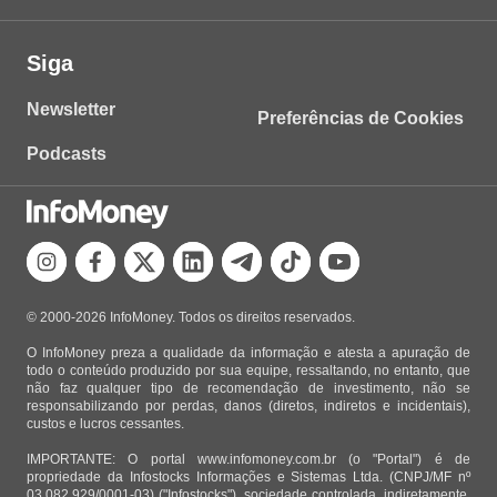
Siga
Newsletter
Preferências de Cookies
Podcasts
© 2000-2026 InfoMoney. Todos os direitos reservados.
O InfoMoney preza a qualidade da informação e atesta a apuração de
todo o conteúdo produzido por sua equipe, ressaltando, no entanto, que
não faz qualquer tipo de recomendação de investimento, não se
responsabilizando por perdas, danos (diretos, indiretos e incidentais),
custos e lucros cessantes.
IMPORTANTE: O portal www.infomoney.com.br (o "Portal") é de
propriedade da Infostocks Informações e Sistemas Ltda. (CNPJ/MF nº
03.082.929/0001-03) ("Infostocks"), sociedade controlada, indiretamente,