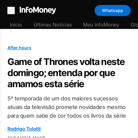
Whatsapp
Menu
Início
Últimas Notícias
Meu InfoMoney
Gl
After hours
Game of Thrones volta neste
domingo; entenda por que
amamos esta série
5ª temporada de um dos maiores sucessos
atuais da televisão promete novidades mesmo
para quem sabe de cor todos os livros da série
Rodrigo Tolotti
10/04/2015 15h08