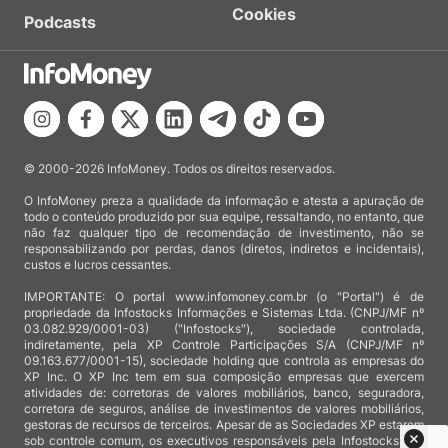
Cookies
Podcasts
© 2000-2026 InfoMoney. Todos os direitos reservados.
O InfoMoney preza a qualidade da informação e atesta a apuração de
todo o conteúdo produzido por sua equipe, ressaltando, no entanto, que
não faz qualquer tipo de recomendação de investimento, não se
responsabilizando por perdas, danos (diretos, indiretos e incidentais),
custos e lucros cessantes.
IMPORTANTE: O portal www.infomoney.com.br (o "Portal") é de
propriedade da Infostocks Informações e Sistemas Ltda. (CNPJ/MF nº
03.082.929/0001-03) ("Infostocks"), sociedade controlada,
indiretamente, pela XP Controle Participações S/A (CNPJ/MF nº
09.163.677/0001-15), sociedade holding que controla as empresas do
XP Inc. O XP Inc tem em sua composição empresas que exercem
atividades de: corretoras de valores mobiliários, banco, seguradora,
corretora de seguros, análise de investimentos de valores mobiliários,
gestoras de recursos de terceiros. Apesar de as Sociedades XP estarem
sob controle comum, os executivos responsáveis pela Infostocks são