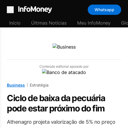
Whatsapp
Menu
Início
Últimas Notícias
Meu InfoMoney
Gl
Conteúdo editorial apoiado por
Business
Estratégia
Ciclo de baixa da pecuária
pode estar próximo do fim
Athenagro projeta valorização de 5% no preço