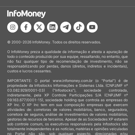
© 2000-2026 InfoMoney. Todos os direitos reservados.
O InfoMoney preza a qualidade da informação e atesta a apuração de
todo o conteúdo produzido por sua equipe, ressaltando, no entanto, que
não faz qualquer tipo de recomendação de investimento, não se
responsabilizando por perdas, danos (diretos, indiretos e incidentais),
custos e lucros cessantes.
IMPORTANTE: O portal www.infomoney.com.br (o "Portal") é de
propriedade da Infostocks Informações e Sistemas Ltda. (CNPJ/MF nº
03.082.929/0001-03) ("Infostocks"), sociedade controlada,
indiretamente, pela XP Controle Participações S/A (CNPJ/MF nº
09.163.677/0001-15), sociedade holding que controla as empresas do
XP Inc. O XP Inc tem em sua composição empresas que exercem
atividades de: corretoras de valores mobiliários, banco, seguradora,
corretora de seguros, análise de investimentos de valores mobiliários,
gestoras de recursos de terceiros. Apesar de as Sociedades XP estarem
sob controle comum, os executivos responsáveis pela Infostocks são
totalmente independentes e as notícias, matérias e opiniões veiculadas
no Portal não são, sob qualquer aspecto, direcionadas e/ou